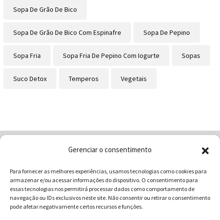
Sopa De Grão De Bico
Sopa De Grão De Bico Com Espinafre
Sopa De Pepino
Sopa Fria
Sopa Fria De Pepino Com Iogurte
Sopas
Suco Detox
Temperos
Vegetais
Gerenciar o consentimento
Home
Quem Somos
Loja
Para fornecer as melhores experiências, usamos tecnologias como cookies para
Contatos
Receitas
Blog
armazenar e/ou acessar informações do dispositivo. O consentimento para
Vocabulário da Gastronomia
essas tecnologias nos permitirá processar dados como comportamento de
navegação ou IDs exclusivos neste site. Não consentir ou retirar o consentimento
pode afetar negativamente certos recursos e funções.