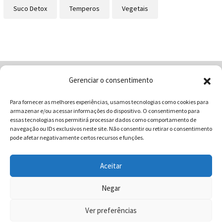
Suco Detox
Temperos
Vegetais
Gerenciar o consentimento
Home
Quem Somos
Loja
Para fornecer as melhores experiências, usamos tecnologias como cookies para
Contatos
Receitas
Blog
armazenar e/ou acessar informações do dispositivo. O consentimento para
Vocabulário da Gastronomia
essas tecnologias nos permitirá processar dados como comportamento de
navegação ou IDs exclusivos neste site. Não consentir ou retirar o consentimento
pode afetar negativamente certos recursos e funções.
Aceitar
COMUNICAR - Comunicação e Marketing | CNPJ:
03.013.350/0001-80 | Rua 82 Nº99 Qd. F13 Lt. 13 Sala 01 - Setor
Negar
Sul - Brasil - Goiânia - Goiás | Telefone / Whats App 62
Ver preferências
996358681 - CEP: 74.083-010 | © 2025 COMUNICAR.COM.BR