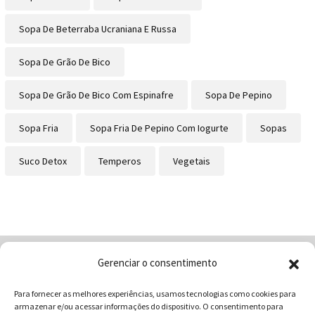
Sopa De Beterraba Ucraniana E Russa
Sopa De Grão De Bico
Sopa De Grão De Bico Com Espinafre
Sopa De Pepino
Sopa Fria
Sopa Fria De Pepino Com Iogurte
Sopas
Suco Detox
Temperos
Vegetais
Gerenciar o consentimento
Home
Quem Somos
Loja
Para fornecer as melhores experiências, usamos tecnologias como cookies para
Contatos
Receitas
Blog
armazenar e/ou acessar informações do dispositivo. O consentimento para