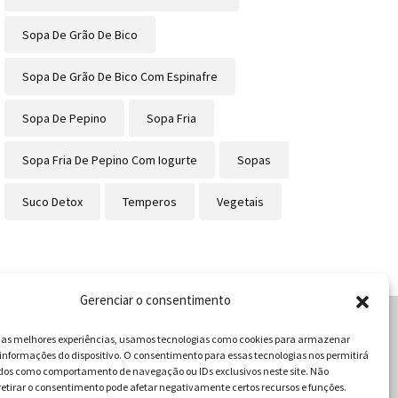
Sopa De Grão De Bico
Sopa De Grão De Bico Com Espinafre
Sopa De Pepino
Sopa Fria
Sopa Fria De Pepino Com Iogurte
Sopas
Suco Detox
Temperos
Vegetais
Gerenciar o consentimento
r as melhores experiências, usamos tecnologias como cookies para armazenar
informações do dispositivo. O consentimento para essas tecnologias nos permitirá
cabulário da Gastronomia
dos como comportamento de navegação ou IDs exclusivos neste site. Não
retirar o consentimento pode afetar negativamente certos recursos e funções.