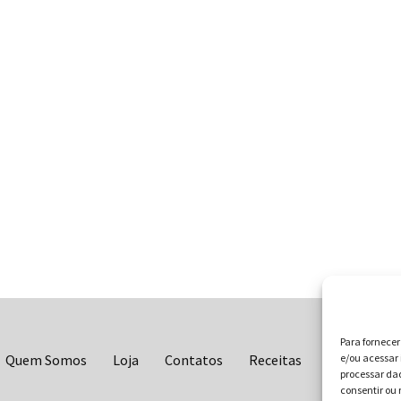
Para fornece
e/ou acessar 
Quem Somos
Loja
Contatos
Receitas
Blog
Vo
processar da
consentir ou 