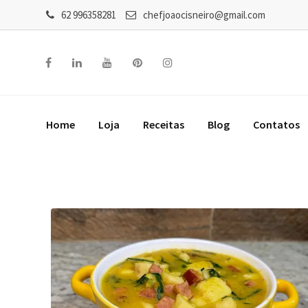
62 996358281
chefjoaocisneiro@gmail.com
Home
Loja
Receitas
Blog
Contatos