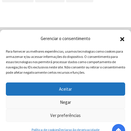
Gerenciar o consentimento
Home
Quem Somos
Loja
Para fornecer as melhores experiências, usamos tecnologias como cookies para
Contatos
Receitas
Blog
armazenar e/ou acessar informações do dispositivo. O consentimento para
Vocabulário da Gastronomia
essas tecnologias nos permitirá processar dados como comportamento de
navegação ou IDs exclusivos neste site. Não consentir ou retirar o consentimento
pode afetar negativamente certos recursos e funções.
Aceitar
COMUNICAR - Comunicação e Marketing | CNPJ:
03.013.350/0001-80 | Rua 82 Nº99 Qd. F13 Lt. 13 Sala 01 - Setor
Negar
Sul - Brasil - Goiânia - Goiás | Telefone / Whats App 62
Ver preferências
996358681 - CEP: 74.083-010 | © 2025 COMUNICAR.COM.BR
Todos direitos reservados.
Política de cookies
Declaração de privacidade