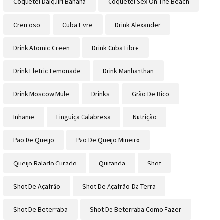
Coquetel Daiquiri Banana
Coquetel Sex On The Beach
Cremoso
Cuba Livre
Drink Alexander
Drink Atomic Green
Drink Cuba Libre
Drink Eletric Lemonade
Drink Manhanthan
Drink Moscow Mule
Drinks
Grão De Bico
Inhame
Linguiça Calabresa
Nutrição
Pao De Queijo
Pão De Queijo Mineiro
Queijo Ralado Curado
Quitanda
Shot
Shot De Açafrão
Shot De Açafrão-Da-Terra
Shot De Beterraba
Shot De Beterraba Como Fazer