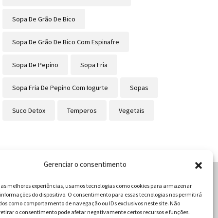
Sopa De Grão De Bico
Sopa De Grão De Bico Com Espinafre
Sopa De Pepino
Sopa Fria
Sopa Fria De Pepino Com Iogurte
Sopas
Suco Detox
Temperos
Vegetais
Gerenciar o consentimento
r as melhores experiências, usamos tecnologias como cookies para armazenar
informações do dispositivo. O consentimento para essas tecnologias nos permitirá
cabulário da Gastronomia
dos como comportamento de navegação ou IDs exclusivos neste site. Não
retirar o consentimento pode afetar negativamente certos recursos e funções.