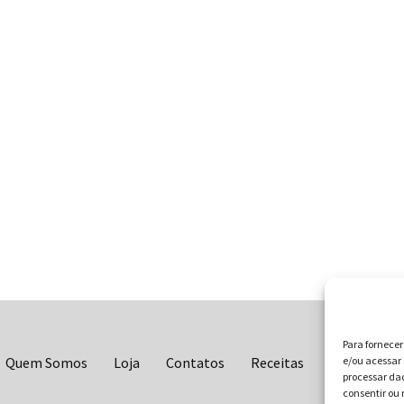
Para fornece
e/ou acessar 
Quem Somos
Loja
Contatos
Receitas
Blog
Vo
processar da
consentir ou 