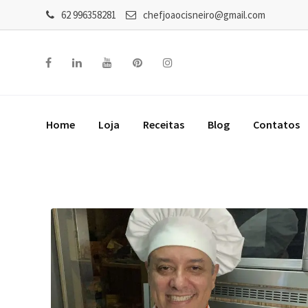
62 996358281
chefjoaocisneiro@gmail.com
Home
Loja
Receitas
Blog
Contatos