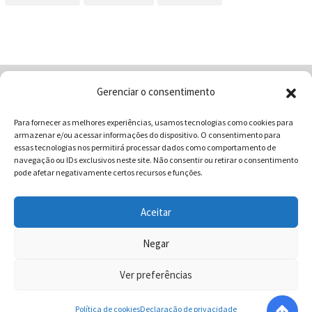
Gerenciar o consentimento
Home
Quem Somos
Loja
Para fornecer as melhores experiências, usamos tecnologias como cookies para
Contatos
Receitas
Blog
armazenar e/ou acessar informações do dispositivo. O consentimento para
Vocabulário da Gastronomia
essas tecnologias nos permitirá processar dados como comportamento de
navegação ou IDs exclusivos neste site. Não consentir ou retirar o consentimento
pode afetar negativamente certos recursos e funções.
Aceitar
COMUNICAR - Comunicação e Marketing | CNPJ:
03.013.350/0001-80 | Rua 82 Nº99 Qd. F13 Lt. 13 Sala 01 - Setor
Negar
Sul - Brasil - Goiânia - Goiás | Telefone / Whats App 62
Ver preferências
996358681 - CEP: 74.083-010 | © 2025 COMUNICAR.COM.BR
Todos direitos reservados.
Política de cookies
Declaração de privacidade