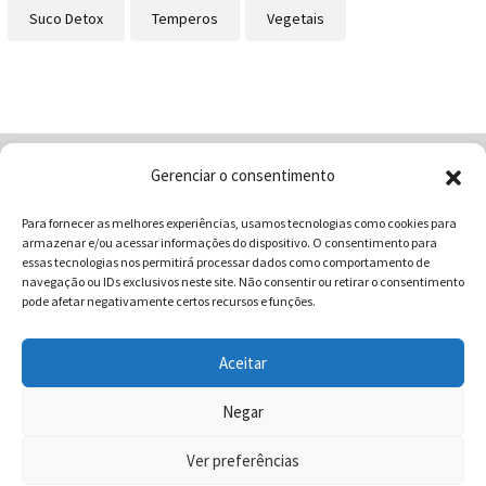
Suco Detox
Temperos
Vegetais
Gerenciar o consentimento
Home
Quem Somos
Loja
Para fornecer as melhores experiências, usamos tecnologias como cookies para
Contatos
Receitas
Blog
armazenar e/ou acessar informações do dispositivo. O consentimento para
Vocabulário da Gastronomia
essas tecnologias nos permitirá processar dados como comportamento de
navegação ou IDs exclusivos neste site. Não consentir ou retirar o consentimento
pode afetar negativamente certos recursos e funções.
Aceitar
COMUNICAR - Comunicação e Marketing | CNPJ:
03.013.350/0001-80 | Rua 82 Nº99 Qd. F13 Lt. 13 Sala 01 - Setor
Negar
Sul - Brasil - Goiânia - Goiás | Telefone / Whats App 62
Ver preferências
996358681 - CEP: 74.083-010 | © 2025 COMUNICAR.COM.BR