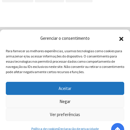
Gerenciar o consentimento
Home
Quem Somos
Loja
Para fornecer as melhores experiências, usamos tecnologias como cookies para
Contatos
Receitas
Blog
armazenar e/ou acessar informações do dispositivo. O consentimento para
Vocabulário da Gastronomia
essas tecnologias nos permitirá processar dados como comportamento de
navegação ou IDs exclusivos neste site. Não consentir ou retirar o consentimento
pode afetar negativamente certos recursos e funções.
Aceitar
COMUNICAR - Comunicação e Marketing | CNPJ:
03.013.350/0001-80 | Rua 82 Nº99 Qd. F13 Lt. 13 Sala 01 - Setor
Negar
Sul - Brasil - Goiânia - Goiás | Telefone / Whats App 62
Ver preferências
996358681 - CEP: 74.083-010 | © 2025 COMUNICAR.COM.BR
Todos direitos reservados.
Política de cookies
Declaração de privacidade