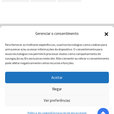
Gerenciar o consentimento
Home
Quem Somos
Loja
Para fornecer as melhores experiências, usamos tecnologias como cookies para
Contatos
Receitas
Blog
armazenar e/ou acessar informações do dispositivo. O consentimento para
Vocabulário da Gastronomia
essas tecnologias nos permitirá processar dados como comportamento de
navegação ou IDs exclusivos neste site. Não consentir ou retirar o consentimento
pode afetar negativamente certos recursos e funções.
Aceitar
COMUNICAR - Comunicação e Marketing | CNPJ:
03.013.350/0001-80 | Rua 82 Nº99 Qd. F13 Lt. 13 Sala 01 - Setor
Negar
Sul - Brasil - Goiânia - Goiás | Telefone / Whats App 62
Ver preferências
996358681 - CEP: 74.083-010 | © 2025 COMUNICAR.COM.BR
Todos direitos reservados.
Política de cookies
Declaração de privacidade