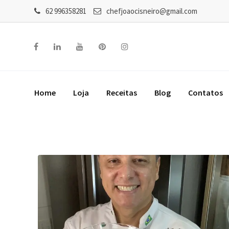
62 996358281
chefjoaocisneiro@gmail.com
Home
Loja
Receitas
Blog
Contatos