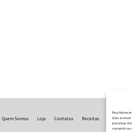
Para fornece
e/ou acessar 
Quem Somos
Loja
Contatos
Receitas
Blog
Vo
processar da
consentir ou 