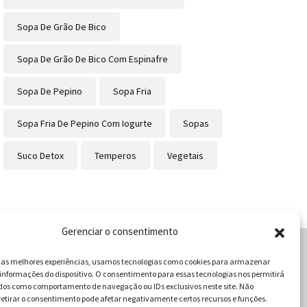
Sopa De Grão De Bico
Sopa De Grão De Bico Com Espinafre
Sopa De Pepino
Sopa Fria
Sopa Fria De Pepino Com Iogurte
Sopas
Suco Detox
Temperos
Vegetais
Gerenciar o consentimento
r as melhores experiências, usamos tecnologias como cookies para armazenar
informações do dispositivo. O consentimento para essas tecnologias nos permitirá
cabulário da Gastronomia
dos como comportamento de navegação ou IDs exclusivos neste site. Não
retirar o consentimento pode afetar negativamente certos recursos e funções.