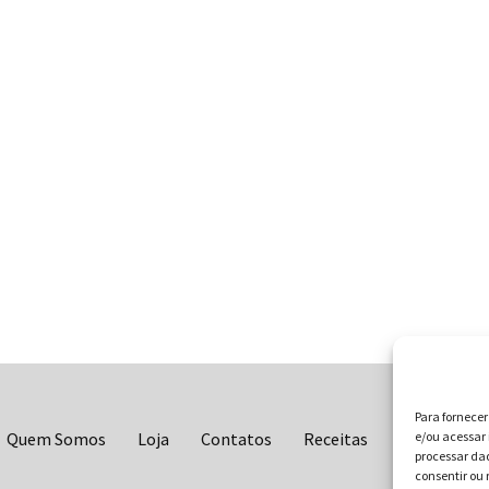
Para fornece
e/ou acessar 
Quem Somos
Loja
Contatos
Receitas
Blog
Vo
processar da
consentir ou 