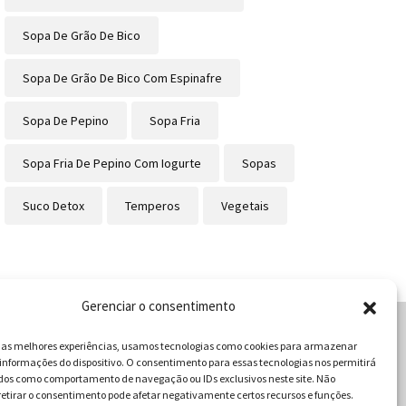
Sopa De Grão De Bico
Sopa De Grão De Bico Com Espinafre
Sopa De Pepino
Sopa Fria
Sopa Fria De Pepino Com Iogurte
Sopas
Suco Detox
Temperos
Vegetais
Gerenciar o consentimento
r as melhores experiências, usamos tecnologias como cookies para armazenar
informações do dispositivo. O consentimento para essas tecnologias nos permitirá
cabulário da Gastronomia
dos como comportamento de navegação ou IDs exclusivos neste site. Não
retirar o consentimento pode afetar negativamente certos recursos e funções.