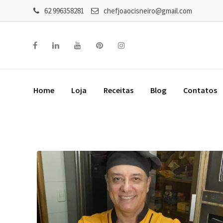
62 996358281
chefjoaocisneiro@gmail.com
Home
Loja
Receitas
Blog
Contatos