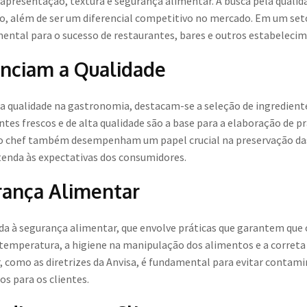
, apresentação, textura e segurança alimentar. A busca pela qualida
ção, além de ser um diferencial competitivo no mercado. Em um seto
mental para o sucesso de restaurantes, bares e outros estabelec
enciam a Qualidade
 a qualidade na gastronomia, destacam-se a seleção de ingrediente
tes frescos e de alta qualidade são a base para a elaboração de pr
do chef também desempenham um papel crucial na preservação das 
atenda às expectativas dos consumidores.
rança Alimentar
da à segurança alimentar, que envolve práticas que garantem que
de temperatura, a higiene na manipulação dos alimentos e a corr
 como as diretrizes da Anvisa, é fundamental para evitar contami
os para os clientes.