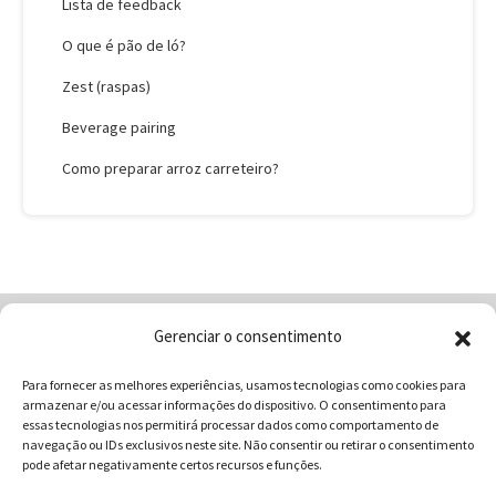
Lista de feedback
O que é pão de ló?
Zest (raspas)
Beverage pairing
Como preparar arroz carreteiro?
Gerenciar o consentimento
Home
Quem Somos
Loja
Para fornecer as melhores experiências, usamos tecnologias como cookies para
Contatos
Receitas
Blog
armazenar e/ou acessar informações do dispositivo. O consentimento para
Vocabulário da Gastronomia
essas tecnologias nos permitirá processar dados como comportamento de
navegação ou IDs exclusivos neste site. Não consentir ou retirar o consentimento
pode afetar negativamente certos recursos e funções.