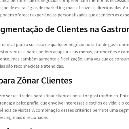
 técnica permite que os negócios compreendam melhor as necessidad
ação de estratégias de marketing mais eficazes e direcionadas. Ao 
odem oferecer experiências personalizadas que atendem às expe
egmentação de Clientes na Gastr
mental para o sucesso de qualquer negócio no setor de gastronomia
 restaurantes e bares podem adaptar seus menus, promoções e camp
liente, mas também aumenta a fidelização, uma vez que os consu
as são reconhecidas e atendidas.
para Zônar Clientes
dem ser utilizados para zônar clientes no setor gastronômico. Ent
enda; a psicografia, que envolve interesses e estilos de vida; e
uência de visitas. A combinação desses critérios permite uma segm
eting mais direcionadas.