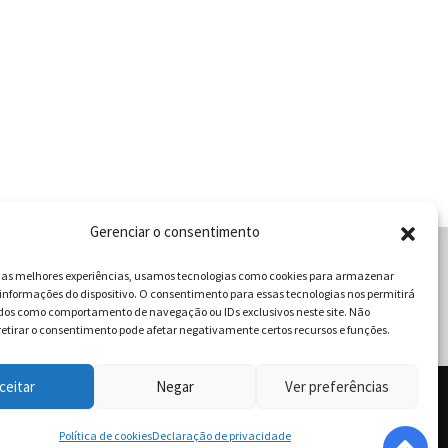
Gerenciar o consentimento
r as melhores experiências, usamos tecnologias como cookies para armazenar
informações do dispositivo. O consentimento para essas tecnologias nos permitirá
cabulário da Gastronomia
dos como comportamento de navegação ou IDs exclusivos neste site. Não
retirar o consentimento pode afetar negativamente certos recursos e funções.
ceitar
Negar
Ver preferências
 - Goiânia - Goiás | Telefone / Whats App 62 996358681 -
dos.
Política de cookies
Declaração de privacidade