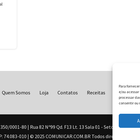
al
Para fornece
Quem Somos
Loja
Contatos
Receitas
Blog
e/ou acessar 
Vo
processar da
consentir ou 
A
0001-80 | Rua 82 Nº99 Qd. F13 Lt. 13 Sala 01 - Setor Sul - Brasil
: 74.083-010 | © 2025 COMUNICAR.COM.BR Todos direitos reserva