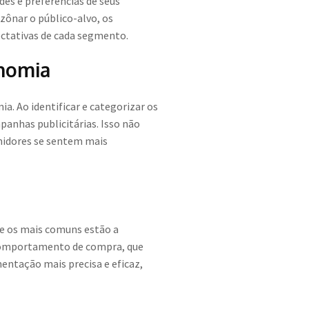
es e preferências de seus
zônar o público-alvo, os
ctativas de cada segmento.
onomia
. Ao identificar e categorizar os
anhas publicitárias. Isso não
midores se sentem mais
re os mais comuns estão a
 o comportamento de compra, que
entação mais precisa e eficaz,