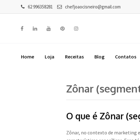
62 996358281
chefjoaocisneiro@gmail.com
Home
Loja
Receitas
Blog
Contatos
Zônar (segment
O que é Zônar (se
Zônar, no contexto de marketing e