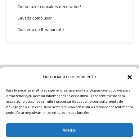
Como fazer cupcakes decorados?
Cevada como usar
Conceito de Restaurante
Gerenciar o consentimento
Home
Quem Somos
Loja
Para fornecer as melhores experiências, usamos tecnologias como cookies para
Contatos
Receitas
Blog
armazenar e/ou acessar informações do dispositivo. O consentimento para
Vocabulário da Gastronomia
essas tecnologias nos permitirá processar dados como comportamento de
navegação ou IDs exclusivos neste site. Não consentir ou retirar o consentimento
pode afetar negativamente certos recursos e funções.
Aceitar
COMUNICAR - Comunicação e Marketing | CNPJ: