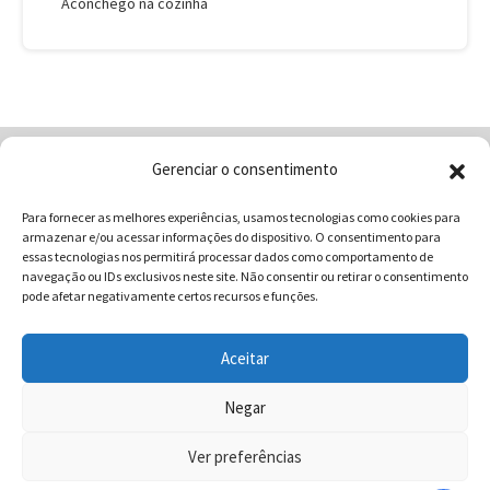
Aconchego na cozinha
Gerenciar o consentimento
Home
Quem Somos
Loja
Para fornecer as melhores experiências, usamos tecnologias como cookies para
Contatos
Receitas
Blog
armazenar e/ou acessar informações do dispositivo. O consentimento para
Vocabulário da Gastronomia
essas tecnologias nos permitirá processar dados como comportamento de
navegação ou IDs exclusivos neste site. Não consentir ou retirar o consentimento
pode afetar negativamente certos recursos e funções.
Aceitar
COMUNICAR - Comunicação e Marketing | CNPJ:
03.013.350/0001-80 | Rua 82 Nº99 Qd. F13 Lt. 13 Sala 01 - Setor
Negar
Sul - Brasil - Goiânia - Goiás | Telefone / Whats App 62
Ver preferências
996358681 - CEP: 74.083-010 | © 2025 COMUNICAR.COM.BR