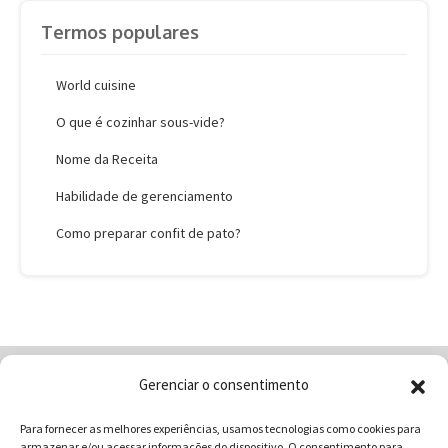
Termos populares
World cuisine
O que é cozinhar sous-vide?
Nome da Receita
Habilidade de gerenciamento
Como preparar confit de pato?
Gerenciar o consentimento
Home
Quem Somos
Loja
Para fornecer as melhores experiências, usamos tecnologias como cookies para
Contatos
Receitas
Blog
armazenar e/ou acessar informações do dispositivo. O consentimento para