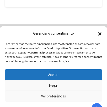
Gerenciar o consentimento
Home
Quem Somos
Loja
Para fornecer as melhores experiências, usamos tecnologias como cookies para
Contatos
Receitas
Blog
armazenar e/ou acessar informações do dispositivo. O consentimento para
Vocabulário da Gastronomia
essas tecnologias nos permitirá processar dados como comportamento de
navegação ou IDs exclusivos neste site. Não consentir ou retirar o consentimento
pode afetar negativamente certos recursos e funções.
Aceitar
COMUNICAR - Comunicação e Marketing | CNPJ:
03.013.350/0001-80 | Rua 82 Nº99 Qd. F13 Lt. 13 Sala 01 - Setor
Negar
Sul - Brasil - Goiânia - Goiás | Telefone / Whats App 62
Ver preferências
996358681 - CEP: 74.083-010 | © 2025 COMUNICAR.COM.BR
Todos direitos reservados.