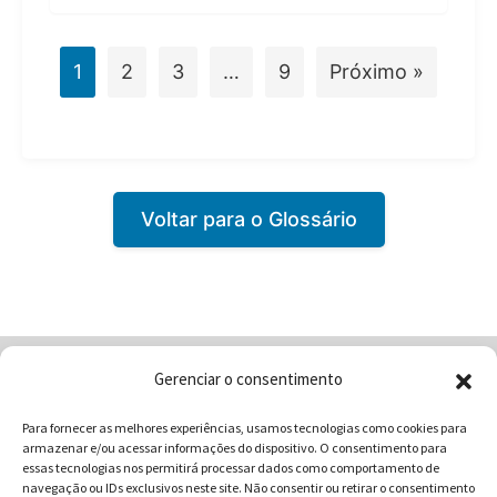
1
2
3
…
9
Próximo »
Voltar para o Glossário
Gerenciar o consentimento
Home
Quem Somos
Loja
Para fornecer as melhores experiências, usamos tecnologias como cookies para
Contatos
Receitas
Blog
armazenar e/ou acessar informações do dispositivo. O consentimento para
Vocabulário da Gastronomia
essas tecnologias nos permitirá processar dados como comportamento de
navegação ou IDs exclusivos neste site. Não consentir ou retirar o consentimento