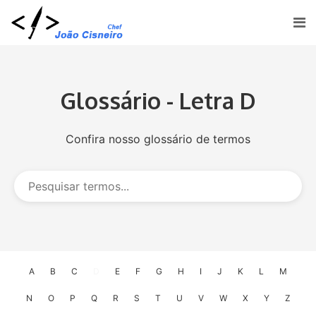
Glossário - Letra D
Confira nosso glossário de termos
A
B
C
D
E
F
G
H
I
J
K
L
M
N
O
P
Q
R
S
T
U
V
W
X
Y
Z