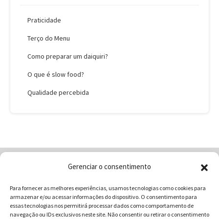
Praticidade
Terço do Menu
Como preparar um daiquiri?
O que é slow food?
Qualidade percebida
Gerenciar o consentimento
Home
Quem Somos
Loja
Para fornecer as melhores experiências, usamos tecnologias como cookies para
Contatos
Receitas
Blog
armazenar e/ou acessar informações do dispositivo. O consentimento para
Vocabulário da Gastronomia
essas tecnologias nos permitirá processar dados como comportamento de
navegação ou IDs exclusivos neste site. Não consentir ou retirar o consentimento