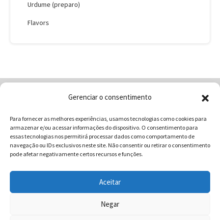
Urdume (preparo)
Flavors
Gerenciar o consentimento
Home
Quem Somos
Loja
Para fornecer as melhores experiências, usamos tecnologias como cookies para
Contatos
Receitas
Blog
armazenar e/ou acessar informações do dispositivo. O consentimento para
Vocabulário da Gastronomia
essas tecnologias nos permitirá processar dados como comportamento de
navegação ou IDs exclusivos neste site. Não consentir ou retirar o consentimento
pode afetar negativamente certos recursos e funções.
Aceitar
COMUNICAR - Comunicação e Marketing | CNPJ:
03.013.350/0001-80 | Rua 82 Nº99 Qd. F13 Lt. 13 Sala 01 - Setor
Negar
Sul - Brasil - Goiânia - Goiás | Telefone / Whats App 62