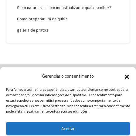
Suco natural vs. suco industrializado: qual escolher?
Como preparar um daiquiri?
galeria de pratos
Gerenciar o consentimento
Home
Quem Somos
Loja
Para fornecer as melhores experiências, usamos tecnologias como cookies para
Contatos
Receitas
Blog
armazenar e/ou acessar informações do dispositivo. O consentimento para
Vocabulário da Gastronomia
essas tecnologias nos permitirá processar dados como comportamento de
navegação ou IDs exclusivos neste site. Não consentir ou retirar o consentimento
pode afetar negativamente certos recursos e funções.
Aceitar
COMUNICAR - Comunicação e Marketing | CNPJ: