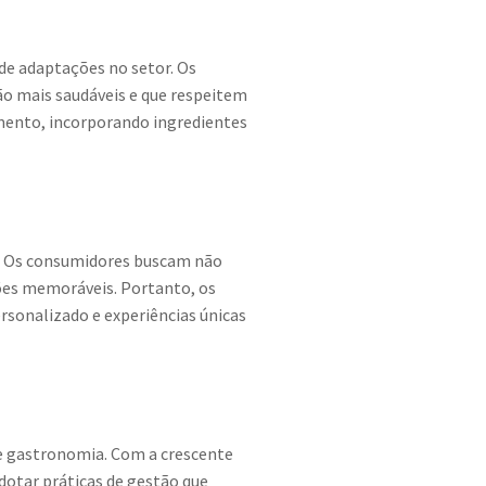
e adaptações no setor. Os
ão mais saudáveis e que respeitem
imento, incorporando ingredientes
o. Os consumidores buscam não
ões memoráveis. Portanto, os
sonalizado e experiências únicas
de gastronomia. Com a crescente
dotar práticas de gestão que