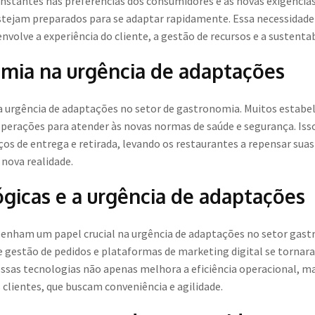
stantes nas preferências dos consumidores e as novas exigência
stejam preparados para se adaptar rapidamente. Essa necessidade
olve a experiência do cliente, a gestão de recursos e a sustentab
mia na urgência de adaptações
a urgência de adaptações no setor de gastronomia. Muitos estabe
erações para atender às novas normas de saúde e segurança. Is
ços de entrega e retirada, levando os restaurantes a repensar suas 
nova realidade.
gicas e a urgência de adaptações
enham um papel crucial na urgência de adaptações no setor ga
e gestão de pedidos e plataformas de marketing digital se tornara
ssas tecnologias não apenas melhora a eficiência operacional,
 clientes, que buscam conveniência e agilidade.