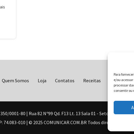
ais
Para fornece
Quem Somos
Loja
Contatos
Receitas
Blog
e/ou acessar 
Vo
processar da
consentir ou 
A
0001-80 | Rua 82 Nº99 Qd. F13 Lt. 13 Sala 01 - Setor Sul - Brasil
: 74.083-010 | © 2025 COMUNICAR.COM.BR Todos direitos reserva