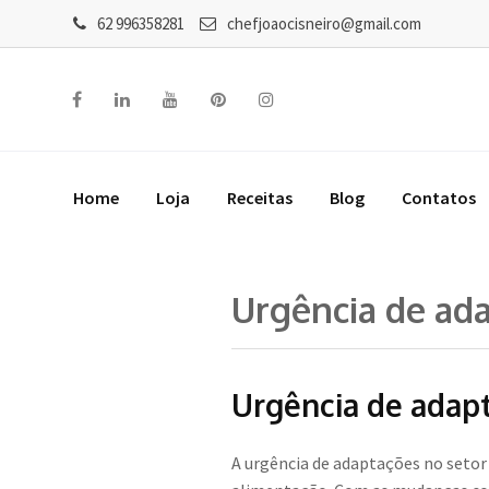
62 996358281
chefjoaocisneiro@gmail.com
Home
Loja
Receitas
Blog
Contatos
Urgência de ad
Urgência de adap
A urgência de adaptações no setor