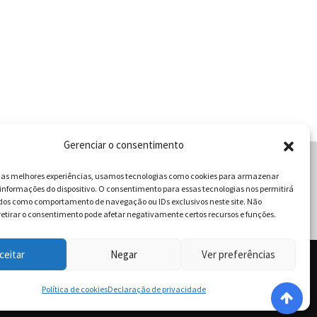
Gerenciar o consentimento
r as melhores experiências, usamos tecnologias como cookies para armazenar
informações do dispositivo. O consentimento para essas tecnologias nos permitirá
cabulário da Gastronomia
dos como comportamento de navegação ou IDs exclusivos neste site. Não
retirar o consentimento pode afetar negativamente certos recursos e funções.
ceitar
Negar
Ver preferências
 - Goiânia - Goiás | Telefone / Whats App 62 996358681 -
dos.
Política de cookies
Declaração de privacidade