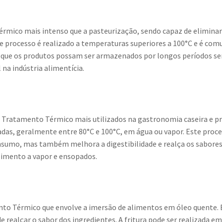
érmico mais intenso que a pasteurização, sendo capaz de eliminar
te processo é realizado a temperaturas superiores a 100°C e é c
e que os produtos possam ser armazenados por longos períodos se
na indústria alimentícia.
Tratamento Térmico mais utilizados na gastronomia caseira e pr
das, geralmente entre 80°C e 100°C, em água ou vapor. Este proc
sumo, mas também melhora a digestibilidade e realça os sabores.
zimento a vapor e ensopados.
nto Térmico que envolve a imersão de alimentos em óleo quente.
e realçar o sabor dos ingredientes. A fritura pode ser realizada e