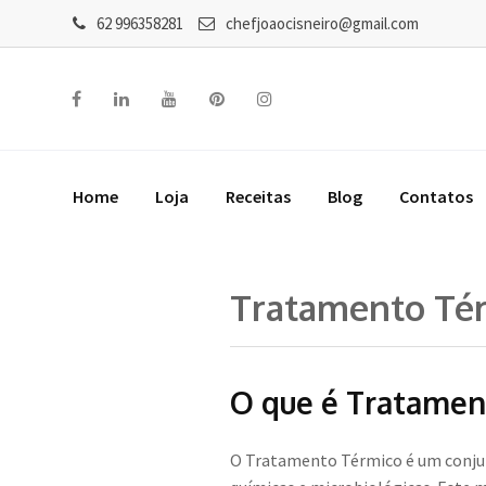
62 996358281
chefjoaocisneiro@gmail.com
Home
Loja
Receitas
Blog
Contatos
Tratamento Té
O que é Tratamen
O Tratamento Térmico é um conjunt