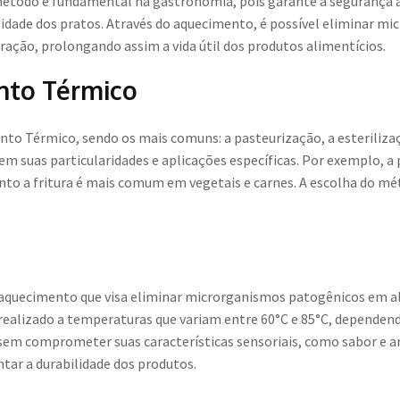
método é fundamental na gastronomia, pois garante a segurança a
lidade dos pratos. Através do aquecimento, é possível eliminar m
ação, prolongando assim a vida útil dos produtos alimentícios.
nto Térmico
to Térmico, sendo os mais comuns: a pasteurização, a esterilizaçã
 suas particularidades e aplicações específicas. Por exemplo, a 
uanto a fritura é mais comum em vegetais e carnes. A escolha do m
aquecimento que visa eliminar microrganismos patogênicos em al
realizado a temperaturas que variam entre 60°C e 85°C, dependend
sem comprometer suas características sensoriais, como sabor e a
ar a durabilidade dos produtos.