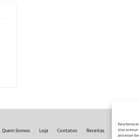
Para fornece
Quem Somos
Loja
Contatos
Receitas
Blog
e/ou acessar 
Vo
processar da