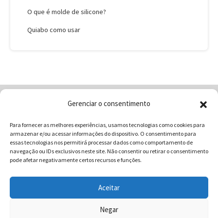
O que é molde de silicone?
Quiabo como usar
Gerenciar o consentimento
Home
Quem Somos
Loja
Para fornecer as melhores experiências, usamos tecnologias como cookies para
Contatos
Receitas
Blog
armazenar e/ou acessar informações do dispositivo. O consentimento para
Vocabulário da Gastronomia
essas tecnologias nos permitirá processar dados como comportamento de
navegação ou IDs exclusivos neste site. Não consentir ou retirar o consentimento
pode afetar negativamente certos recursos e funções.
Aceitar
COMUNICAR - Comunicação e Marketing | CNPJ:
03.013.350/0001-80 | Rua 82 Nº99 Qd. F13 Lt. 13 Sala 01 - Setor
Negar