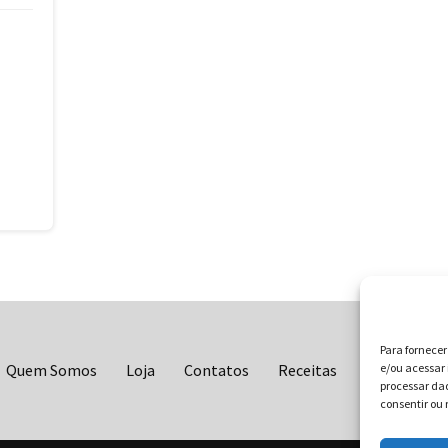
Para fornece
Quem Somos
Loja
Contatos
Receitas
Blog
e/ou acessar 
Vo
processar da
consentir ou 