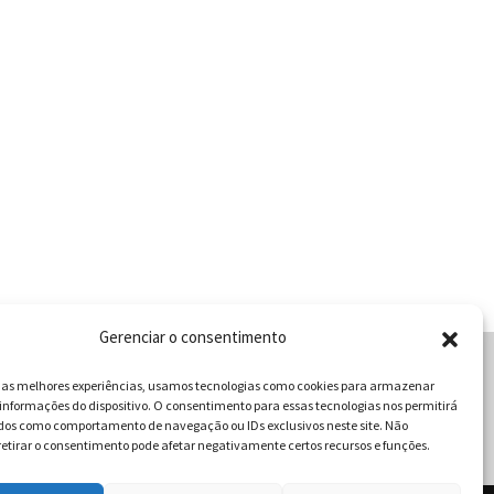
Gerenciar o consentimento
r as melhores experiências, usamos tecnologias como cookies para armazenar
informações do dispositivo. O consentimento para essas tecnologias nos permitirá
cabulário da Gastronomia
dos como comportamento de navegação ou IDs exclusivos neste site. Não
retirar o consentimento pode afetar negativamente certos recursos e funções.