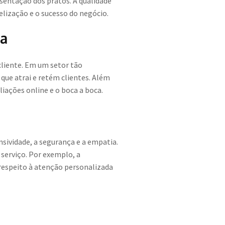
sentação dos pratos. A qualidade
elização e o sucesso do negócio.
ia
cliente. Em um setor tão
que atrai e retém clientes. Além
iações online e o boca a boca.
nsividade, a segurança e a empatia.
serviço. Por exemplo, a
 respeito à atenção personalizada