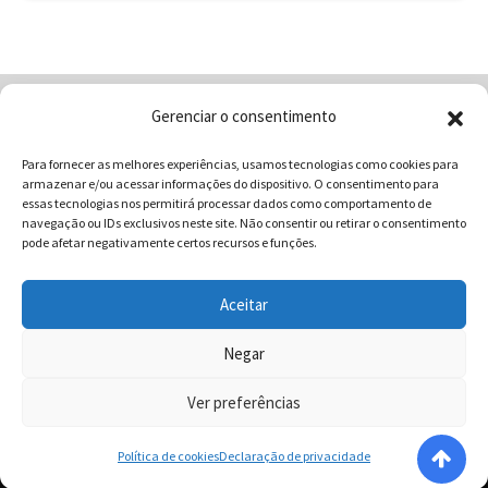
Gerenciar o consentimento
Home
Quem Somos
Loja
Para fornecer as melhores experiências, usamos tecnologias como cookies para
Contatos
Receitas
Blog
armazenar e/ou acessar informações do dispositivo. O consentimento para
Vocabulário da Gastronomia
essas tecnologias nos permitirá processar dados como comportamento de
navegação ou IDs exclusivos neste site. Não consentir ou retirar o consentimento
pode afetar negativamente certos recursos e funções.
Aceitar
COMUNICAR - Comunicação e Marketing | CNPJ:
03.013.350/0001-80 | Rua 82 Nº99 Qd. F13 Lt. 13 Sala 01 - Setor
Negar
Sul - Brasil - Goiânia - Goiás | Telefone / Whats App 62
Ver preferências
996358681 - CEP: 74.083-010 | © 2025 COMUNICAR.COM.BR
Todos direitos reservados.
Política de cookies
Declaração de privacidade