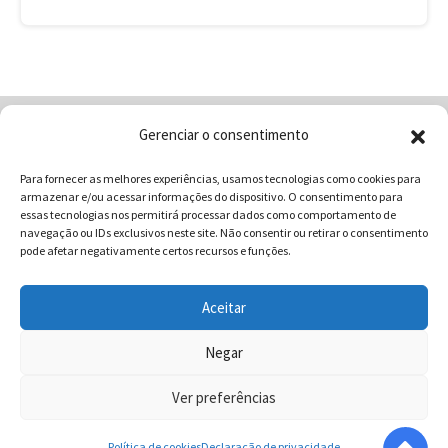
Gerenciar o consentimento
Home
Quem Somos
Loja
Para fornecer as melhores experiências, usamos tecnologias como cookies para
Contatos
Receitas
Blog
armazenar e/ou acessar informações do dispositivo. O consentimento para
Vocabulário da Gastronomia
essas tecnologias nos permitirá processar dados como comportamento de
navegação ou IDs exclusivos neste site. Não consentir ou retirar o consentimento
pode afetar negativamente certos recursos e funções.
Aceitar
COMUNICAR - Comunicação e Marketing | CNPJ:
03.013.350/0001-80 | Rua 82 Nº99 Qd. F13 Lt. 13 Sala 01 - Setor
Negar
Sul - Brasil - Goiânia - Goiás | Telefone / Whats App 62
Ver preferências
996358681 - CEP: 74.083-010 | © 2025 COMUNICAR.COM.BR
Todos direitos reservados.
Política de cookies
Declaração de privacidade