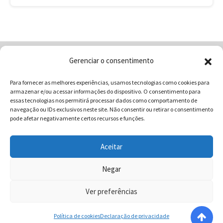
Gerenciar o consentimento
Home
Quem Somos
Loja
Para fornecer as melhores experiências, usamos tecnologias como cookies para
Contatos
Receitas
Blog
armazenar e/ou acessar informações do dispositivo. O consentimento para
Vocabulário da Gastronomia
essas tecnologias nos permitirá processar dados como comportamento de
navegação ou IDs exclusivos neste site. Não consentir ou retirar o consentimento
pode afetar negativamente certos recursos e funções.
Aceitar
COMUNICAR - Comunicação e Marketing | CNPJ:
03.013.350/0001-80 | Rua 82 Nº99 Qd. F13 Lt. 13 Sala 01 - Setor
Negar
Sul - Brasil - Goiânia - Goiás | Telefone / Whats App 62
Ver preferências
996358681 - CEP: 74.083-010 | © 2025 COMUNICAR.COM.BR
Todos direitos reservados.
Política de cookies
Declaração de privacidade