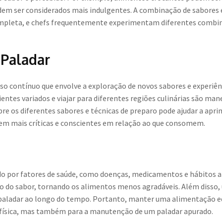
 ser considerados mais indulgentes. A combinação de sabores e t
mpleta, e chefs frequentemente experimentam diferentes combin
Paladar
so contínuo que envolve a exploração de novos sabores e experiên
ntes variados e viajar para diferentes regiões culinárias são mane
bre os diferentes sabores e técnicas de preparo pode ajudar a apr
em mais críticas e conscientes em relação ao que consomem.
o por fatores de saúde, como doenças, medicamentos e hábitos 
 do sabor, tornando os alimentos menos agradáveis. Além disso, u
 paladar ao longo do tempo. Portanto, manter uma alimentação equ
e física, mas também para a manutenção de um paladar apurado.