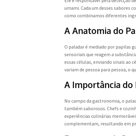
Ele é responsável pela detecção de
umami. Cada um desses sabores con
como combinamos diferentes ingre
A Anatomia do Pa
O paladar é mediado por papilas gu
sensoriais que reagem a substânc
essas células, enviando sinais ao c
variam de pessoa para pessoa, o q
A Importância do
No campo da gastronomia, o palad
também saborosos. Chefs e cozinhe
experiências culinárias memorávei
complementam, resultando em pra