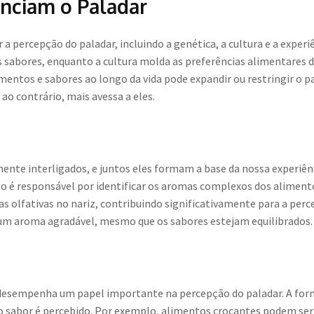
enciam o Paladar
 a percepção do paladar, incluindo a genética, a cultura e a experi
s sabores, enquanto a cultura molda as preferências alimentares de
imentos e sabores ao longo da vida pode expandir ou restringir o 
ao contrário, mais avessa a eles.
mente interligados, e juntos eles formam a base da nossa experiên
ato é responsável por identificar os aromas complexos dos alim
as olfativas no nariz, contribuindo significativamente para a perc
r um aroma agradável, mesmo que os sabores estejam equilibrados.
desempenha um papel importante na percepção do paladar. A for
o sabor é percebido. Por exemplo, alimentos crocantes podem ser