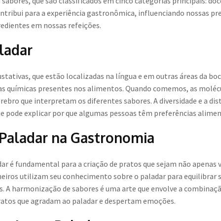
 sabores, que são classificados em cinco categorias principais: do
tribui para a experiência gastronômica, influenciando nossas pr
dientes em nossas refeições.
ladar
stativas, que estão localizadas na língua e em outras áreas da bo
ias químicas presentes nos alimentos. Quando comemos, as molécu
érebro que interpretam os diferentes sabores. A diversidade e a dis
ue pode explicar por que algumas pessoas têm preferências aliment
 Paladar na Gastronomia
ar é fundamental para a criação de pratos que sejam não apenas 
iros utilizam seu conhecimento sobre o paladar para equilibrar s
s. A harmonização de sabores é uma arte que envolve a combinaçã
tos que agradam ao paladar e despertam emoções.