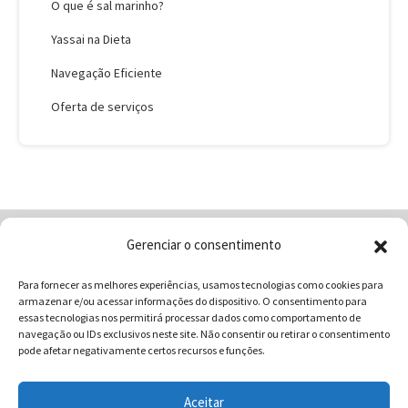
O que é sal marinho?
Yassai na Dieta
Navegação Eficiente
Oferta de serviços
Gerenciar o consentimento
Home
Quem Somos
Loja
Para fornecer as melhores experiências, usamos tecnologias como cookies para
Contatos
Receitas
Blog
armazenar e/ou acessar informações do dispositivo. O consentimento para
Vocabulário da Gastronomia
essas tecnologias nos permitirá processar dados como comportamento de
navegação ou IDs exclusivos neste site. Não consentir ou retirar o consentimento
pode afetar negativamente certos recursos e funções.
Aceitar