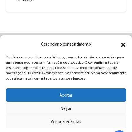
Gerenciar o consentimento
Home
Quem Somos
Loja
Para fornecer as melhores experiências, usamos tecnologias como cookies para
Contatos
Receitas
Blog
armazenar e/ou acessar informações do dispositivo. O consentimento para
Vocabulário da Gastronomia
essas tecnologias nos permitirá processar dados como comportamento de
navegação ou IDs exclusivos neste site. Não consentir ou retirar o consentimento
pode afetar negativamente certos recursos e funções.
Aceitar
COMUNICAR - Comunicação e Marketing | CNPJ:
03.013.350/0001-80 | Rua 82 Nº99 Qd. F13 Lt. 13 Sala 01 - Setor
Negar
Sul - Brasil - Goiânia - Goiás | Telefone / Whats App 62
Ver preferências
996358681 - CEP: 74.083-010 | © 2025 COMUNICAR.COM.BR