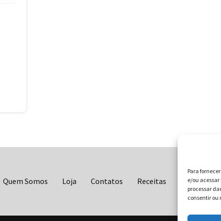
Para fornece
Quem Somos
Loja
Contatos
Receitas
Blog
e/ou acessar 
Vo
processar da
consentir ou 