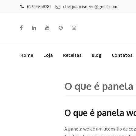
62 996358281
chefjoaocisneiro@gmail.com
Home
Loja
Receitas
Blog
Contatos
O que é panela
O que é panela w
A panela wok é um utensílio de co