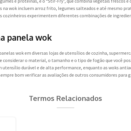
gumes e proteínas, e o “Stir-Fry”, que combina vegetais frescos 
s na wok incluem arroz frito, legumes salteados e até mesmo prat
 os cozinheiros experimentem diferentes combinações de ingredie
a panela wok
panelas wok em diversas lojas de utensílios de cozinha, supermer
 considerar o material, o tamanho e o tipo de fogão que você pos
tensílio durável e de alta performance, enquanto as woks antia
 sempre bom verificar as avaliações de outros consumidores para g
Termos Relacionados