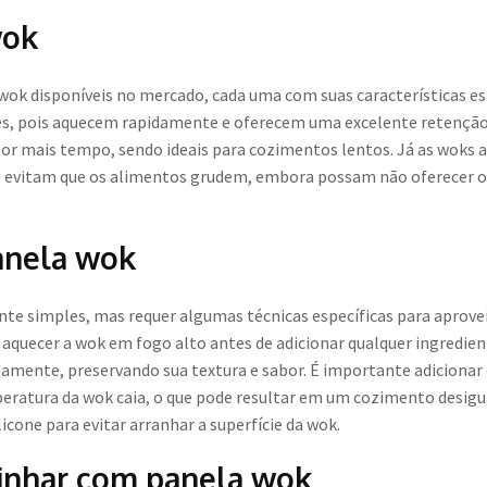
wok
 wok disponíveis no mercado, cada uma com suas características es
res, pois aquecem rapidamente e oferecem uma excelente retenção d
por mais tempo, sendo ideais para cozimentos lentos. Já as woks a
za e evitam que os alimentos grudem, embora possam não oferecer 
anela wok
te simples, mas requer algumas técnicas específicas para aprove
 aquecer a wok em fogo alto antes de adicionar qualquer ingredient
damente, preservando sua textura e sabor. É importante adiciona
peratura da wok caia, o que pode resultar em um cozimento desigu
licone para evitar arranhar a superfície da wok.
inhar com panela wok