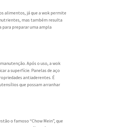
os alimentos, já que a wok permite
 nutrientes, mas também resulta
ada para preparar uma ampla
e manutenção. Após o uso, a wok
ar a superfície. Panelas de aço
ropriedades antiaderentes. É
utensílios que possam arranhar
s estão o famoso “Chow Mein”, que