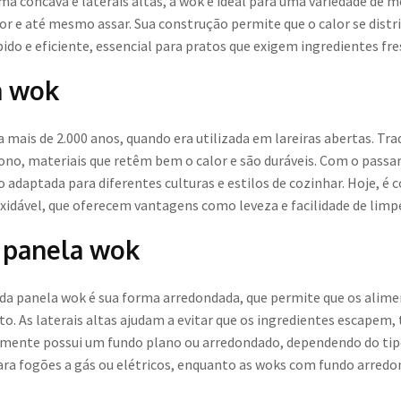
rma côncava e laterais altas, a wok é ideal para uma variedade de
or e até mesmo assar. Sua construção permite que o calor se dist
o e eficiente, essencial para pratos que exigem ingredientes fre
a wok
 mais de 2.000 anos, quando era utilizada em lareiras abertas. T
bono, materiais que retêm bem o calor e são duráveis. Com o pass
do adaptada para diferentes culturas e estilos de cozinhar. Hoje, 
xidável, que oferecem vantagens como leveza e facilidade de limp
a panela wok
s da panela wok é sua forma arredondada, que permite que os alim
 As laterais altas ajudam a evitar que os ingredientes escapem, t
lmente possui um fundo plano ou arredondado, dependendo do tipo
ra fogões a gás ou elétricos, enquanto as woks com fundo arredon