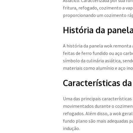
Asiático. Caracterizada por sua fo
fritura, refogado, cozimento a vap
proporcionando um cozimento rápid
História da panel
A história da panela wok remonta a
feitas de ferro fundido ou aço car
símbolo da culinária asiática, sen
materiais como alumínio e aço ino
Características d
Uma das principais característica
movimentados durante o cozimento.
refogados. Além disso, a wok gera
fundo plano são mais adequadas pa
indução.