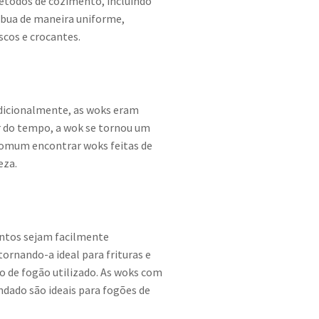
 métodos de cozimento, incluindo
ribua de maneira uniforme,
scos e crocantes.
radicionalmente, as woks eram
ar do tempo, a wok se tornou um
é comum encontrar woks feitas de
eza.
entos sejam facilmente
ornando-a ideal para frituras e
 de fogão utilizado. As woks com
dado são ideais para fogões de