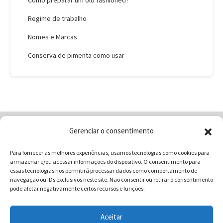
Como preparar um old fashioned?
Regime de trabalho
Nomes e Marcas
Conserva de pimenta como usar
Gerenciar o consentimento
Home
Quem Somos
Loja
Para fornecer as melhores experiências, usamos tecnologias como cookies para
Contatos
Receitas
Blog
armazenar e/ou acessar informações do dispositivo. O consentimento para
Vocabulário da Gastronomia
essas tecnologias nos permitirá processar dados como comportamento de
navegação ou IDs exclusivos neste site. Não consentir ou retirar o consentimento
pode afetar negativamente certos recursos e funções.
Aceitar
COMUNICAR - Comunicação e Marketing | CNPJ: