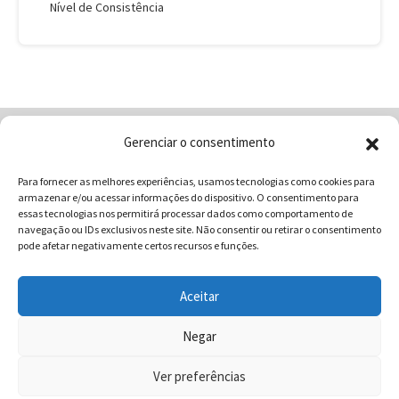
Nível de Consistência
Gerenciar o consentimento
Home
Quem Somos
Loja
Para fornecer as melhores experiências, usamos tecnologias como cookies para
Contatos
Receitas
Blog
armazenar e/ou acessar informações do dispositivo. O consentimento para
Vocabulário da Gastronomia
essas tecnologias nos permitirá processar dados como comportamento de
navegação ou IDs exclusivos neste site. Não consentir ou retirar o consentimento
pode afetar negativamente certos recursos e funções.
Aceitar
COMUNICAR - Comunicação e Marketing | CNPJ:
03.013.350/0001-80 | Rua 82 Nº99 Qd. F13 Lt. 13 Sala 01 - Setor
Negar
Sul - Brasil - Goiânia - Goiás | Telefone / Whats App 62
Ver preferências
996358681 - CEP: 74.083-010 | © 2025 COMUNICAR.COM.BR