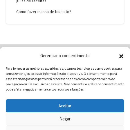
guias de receitas
Como fazer massa de biscoito?
Gerenciar o consentimento
Home
Quem Somos
Loja
Para fornecer as melhores experiências, usamos tecnologias como cookies para
Contatos
Receitas
Blog
armazenar e/ou acessar informações do dispositivo. O consentimento para
Vocabulário da Gastronomia
essas tecnologias nos permitirá processar dados como comportamento de
navegação ou IDs exclusivos neste site. Não consentir ou retirar o consentimento
pode afetar negativamente certos recursos e funções.
Aceitar
COMUNICAR - Comunicação e Marketing | CNPJ:
03.013.350/0001-80 | Rua 82 Nº99 Qd. F13 Lt. 13 Sala 01 - Setor
Negar
Sul - Brasil - Goiânia - Goiás | Telefone / Whats App 62