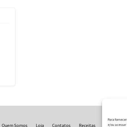
Para fornece
Quem Somos
Loja
Contatos
Receitas
Blog
e/ou acessar 
Vo