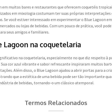
 em muitos bares e restaurantes que oferecem coquetéis tropicai
izados em mixologia costumam ter suas próprias interpretações 
as. Se você estiver interessado em experimentar o Blue Lagoon em c
mercados ou lojas de bebidas. Com um pouco de prática, você pode
ara seus amigos e familiares.
e Lagoon na coquetelaria
nificativo na coquetelaria, especialmente no que diz respeito à p
 Sua cor azul vibrante e sabor refrescante inspiraram muitos bart
ções. Além disso, o Blue Lagoon ajudou a abrir portas para a cria
strando que a estética de uma bebida pode ser tão importante quan
indústria de bebidas, tornando-o um clássico atemporal.
Termos Relacionados