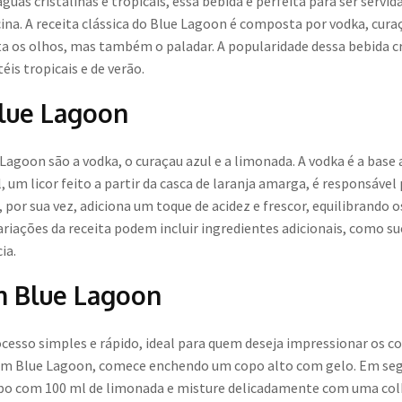
as cristalinas e tropicais, essa bebida é perfeita para ser servi
cina. A receita clássica do Blue Lagoon é composta por vodka, cura
 os olhos, mas também o paladar. A popularidade dessa bebida cr
is tropicais e de verão.
Blue Lagoon
 Lagoon são a vodka, o curaçau azul e a limonada. A vodka é a base
 um licor feito a partir da casca de laranja amarga, é responsável 
, por sua vez, adiciona um toque de acidez e frescor, equilibrando 
riações da receita podem incluir ingredientes adicionais, como su
ia.
m Blue Lagoon
cesso simples e rápido, ideal para quem deseja impressionar os 
um Blue Lagoon, comece enchendo um copo alto com gelo. Em segui
opo com 100 ml de limonada e misture delicadamente com uma colh