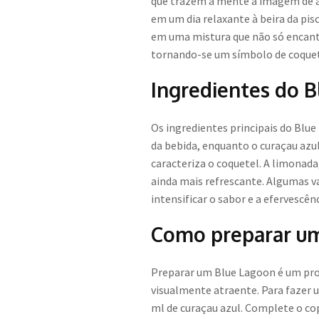
que trazem à mente a imagem de águ
em um dia relaxante à beira da pis
em uma mistura que não só encanta
tornando-se um símbolo de coqueté
Ingredientes do 
Os ingredientes principais do Blue
da bebida, enquanto o curaçau azul,
caracteriza o coquetel. A limonada
ainda mais refrescante. Algumas va
intensificar o sabor e a efervescênc
Como preparar u
Preparar um Blue Lagoon é um pro
visualmente atraente. Para fazer 
ml de curaçau azul. Complete o c