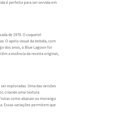
da é perfeita para ser servida em
cada de 1970. O coquetel
s. O apelo visual da bebida, com
ngo dos anos, o Blue Lagoon foi
êm a essência da receita original,
 ser exploradas. Uma das versões
or, criando uma textura
e frutas como abacaxi ou morango
da. Essas variações permitem que