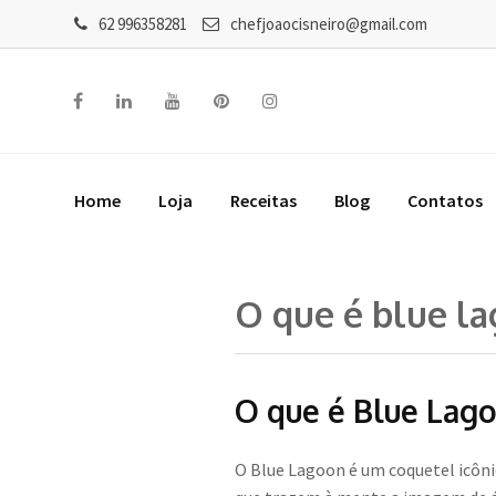
62 996358281
chefjoaocisneiro@gmail.com
Home
Loja
Receitas
Blog
Contatos
O que é blue l
O que é Blue Lag
O Blue Lagoon é um coquetel icôni