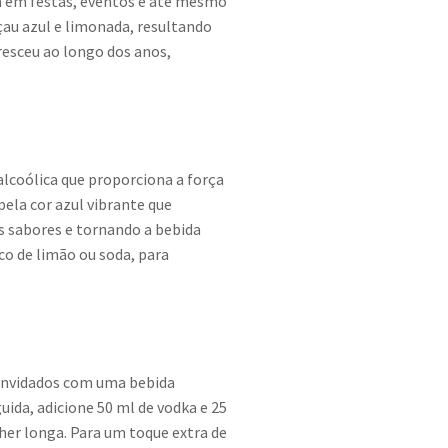
da em festas, eventos e até mesmo
çau azul e limonada, resultando
esceu ao longo dos anos,
 alcoólica que proporciona a força
pela cor azul vibrante que
os sabores e tornando a bebida
co de limão ou soda, para
convidados com uma bebida
da, adicione 50 ml de vodka e 25
er longa. Para um toque extra de