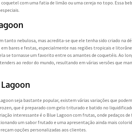
coquetel com uma fatia de limão ou uma cereja no topo. Essa bebi
especiais.
Lagoon
m tanto nebulosa, mas acredita-se que ele tenha sido criado na dé
m bares e festas, especialmente nas regiões tropicais e litorânea
 ela se tornasse um favorito entre os amantes de coquetéis. Ao lo
tenders ao redor do mundo, resultando em várias versões que mant
e Lagoon
 Lagoon seja bastante popular, existem várias variações que podem
ozen, que é preparado com gelo triturado e batido no liquidificad
riação interessante é o Blue Lagoon com frutas, onde pedaços d
cionando um sabor frutado e uma apresentação ainda mais colori
fereçam opções personalizadas aos clientes.