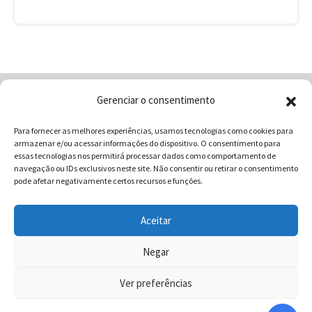
Gerenciar o consentimento
Home
Quem Somos
Loja
Para fornecer as melhores experiências, usamos tecnologias como cookies para
Contatos
Receitas
Blog
armazenar e/ou acessar informações do dispositivo. O consentimento para
Vocabulário da Gastronomia
essas tecnologias nos permitirá processar dados como comportamento de
navegação ou IDs exclusivos neste site. Não consentir ou retirar o consentimento
pode afetar negativamente certos recursos e funções.
Aceitar
COMUNICAR - Comunicação e Marketing | CNPJ:
03.013.350/0001-80 | Rua 82 Nº99 Qd. F13 Lt. 13 Sala 01 - Setor
Negar
Sul - Brasil - Goiânia - Goiás | Telefone / Whats App 62
Ver preferências
996358681 - CEP: 74.083-010 | © 2025 COMUNICAR.COM.BR
Todos direitos reservados.