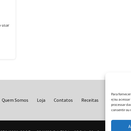
 usar
Para fornece
Quem Somos
Loja
Contatos
Receitas
Blog
e/ou acessar 
Vo
processar da
consentir ou 
A