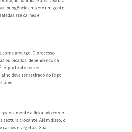
 coloração dourada e uma textura
 sua pungência crua em um gosto
aladas até carnes e
se torne amargo. O processo
nas ou picados, dependendo da
. É importante mexer
alho deve ser retirado do fogo
e óleo.
é frequentemente adicionado como
 textura crocante. Além disso, o
 carnes e vegetais. Sua