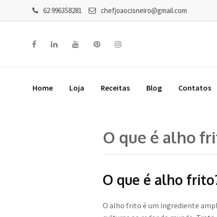
62 996358281
chefjoaocisneiro@gmail.com
Home
Loja
Receitas
Blog
Contatos
O que é alho fri
O que é alho frito
O alho frito é um ingrediente amp