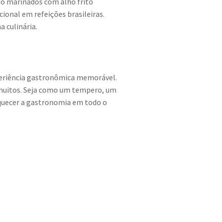
ngo marinados com alho frito
ional em refeições brasileiras.
 culinária.
periência gastronômica memorável.
e muitos. Seja como um tempero, um
iquecer a gastronomia em todo o