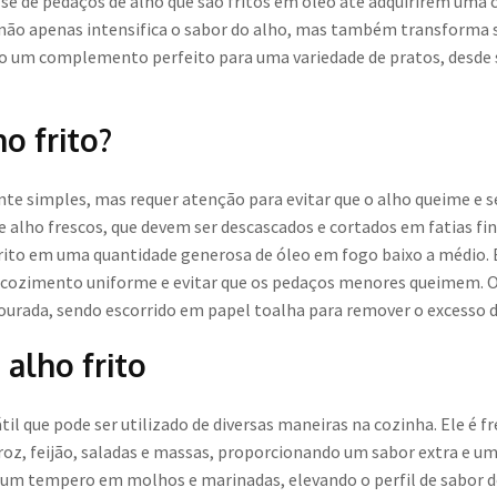
-se de pedaços de alho que são fritos em óleo até adquirirem uma
a não apenas intensifica o sabor do alho, mas também transforma
o um complemento perfeito para uma variedade de pratos, desde s
o frito?
ante simples, mas requer atenção para evitar que o alho queime e 
 alho frescos, que devem ser descascados e cortados em fatias fi
 frito em uma quantidade generosa de óleo em fogo baixo a médio
cozimento uniforme e evitar que os pedaços menores queimem. O 
ourada, sendo escorrido em papel toalha para remover o excesso d
 alho frito
átil que pode ser utilizado de diversas maneiras na cozinha. Ele 
oz, feijão, saladas e massas, proporcionando um sabor extra e uma
o um tempero em molhos e marinadas, elevando o perfil de sabor de