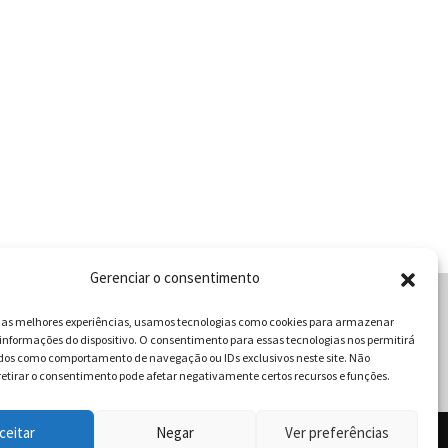
Gerenciar o consentimento
r as melhores experiências, usamos tecnologias como cookies para armazenar
informações do dispositivo. O consentimento para essas tecnologias nos permitirá
cabulário da Gastronomia
dos como comportamento de navegação ou IDs exclusivos neste site. Não
retirar o consentimento pode afetar negativamente certos recursos e funções.
ceitar
Negar
Ver preferências