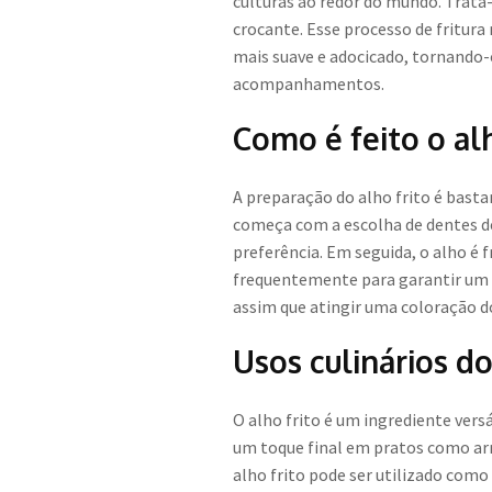
culturas ao redor do mundo. Trata
crocante. Esse processo de fritur
mais suave e adocicado, tornando-
acompanhamentos.
Como é feito o alh
A preparação do alho frito é bast
começa com a escolha de dentes de
preferência. Em seguida, o alho é
frequentemente para garantir um 
assim que atingir uma coloração d
Usos culinários do
O alho frito é um ingrediente vers
um toque final em pratos como arr
alho frito pode ser utilizado com