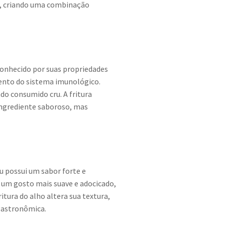
s, criando uma combinação
conhecido por suas propriedades
mento do sistema imunológico.
o consumido cru. A fritura
ingrediente saboroso, mas
ru possui um sabor forte e
 um gosto mais suave e adocicado,
itura do alho altera sua textura,
 gastronômica.