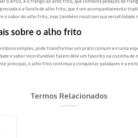
onar o arroz, e o frango ao alho frito, que combina pedaços de fra
preciada é a farofa de alho frito, que é um acompanhamento tradic
m o sabor do alho frito, mas também mostram sua versatilidade na
is sobre o alho frito
e, embora simples, pode transformar um prato comum em uma ex
ilidade e sabor inconfundível fazem dele um favorito na cozinha d
principal, o alho frito continua a conquistar paladares e a enr
Termos Relacionados