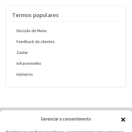
Termos populares
Decisão de Menu
Feedback de clientes
Zaatar
Infravermelho
Inúmeros
Gerenciar o consentimento
Home
Quem Somos
Loja
Para fornecer as melhores experiências, usamos tecnologias como cookies para