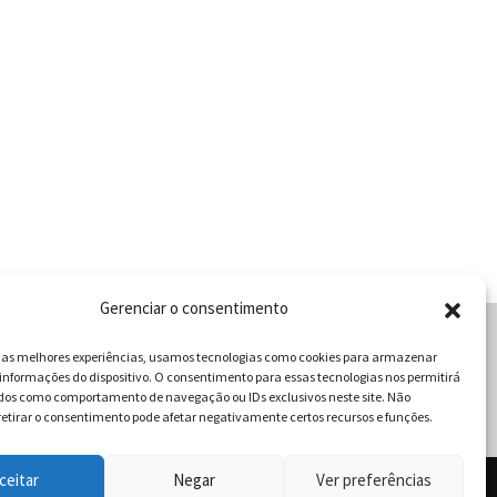
Gerenciar o consentimento
r as melhores experiências, usamos tecnologias como cookies para armazenar
informações do dispositivo. O consentimento para essas tecnologias nos permitirá
cabulário da Gastronomia
dos como comportamento de navegação ou IDs exclusivos neste site. Não
retirar o consentimento pode afetar negativamente certos recursos e funções.
ceitar
Negar
Ver preferências