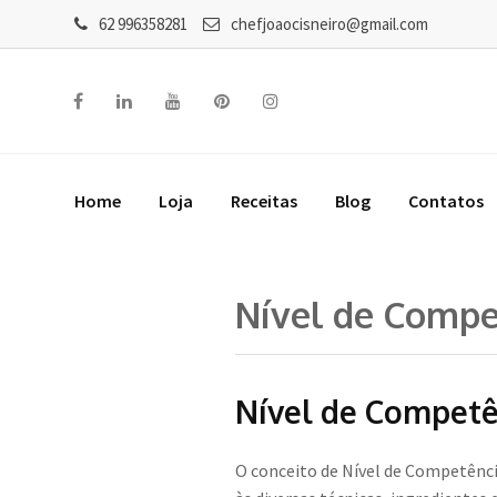
62 996358281
chefjoaocisneiro@gmail.com
Home
Loja
Receitas
Blog
Contatos
Nível de Compe
Nível de Competê
O conceito de Nível de Competênci