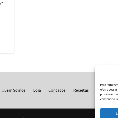
s?
Para fornece
Quem Somos
Loja
Contatos
Receitas
Blog
e/ou acessar 
Vo
processar da
consentir ou 
A