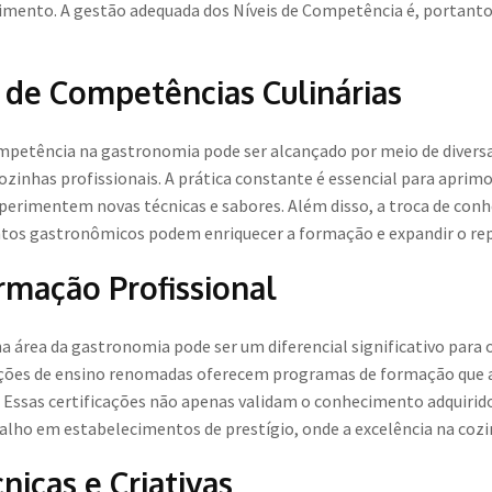
cimento. A gestão adequada dos Níveis de Competência é, portanto,
de Competências Culinárias
mpetência na gastronomia pode ser alcançado por meio de divers
zinhas profissionais. A prática constante é essencial para aprimor
xperimentem novas técnicas e sabores. Além disso, a troca de co
ntos gastronômicos podem enriquecer a formação e expandir o rep
ormação Profissional
a área da gastronomia pode ser um diferencial significativo para 
uições de ensino renomadas oferecem programas de formação que a
a. Essas certificações não apenas validam o conhecimento adquir
alho em estabelecimentos de prestígio, onde a excelência na coz
icas e Criativas