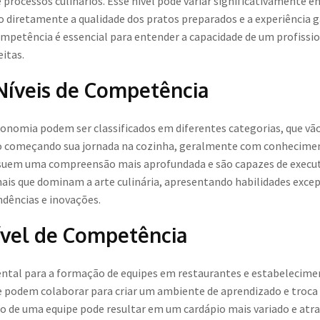
e processos culinários. Esse nível pode variar significativamente e
do diretamente a qualidade dos pratos preparados e a experiência
 Competência é essencial para entender a capacidade de um profiss
eitas.
 Níveis de Competência
nomia podem ser classificados em diferentes categorias, que vão 
tão começando sua jornada na cozinha, geralmente com conhecimen
ossuem uma compreensão mais aprofundada e são capazes de execu
ionais que dominam a arte culinária, apresentando habilidades exc
ndências e inovações.
ível de Competência
ntal para a formação de equipes em restaurantes e estabelecime
e podem colaborar para criar um ambiente de aprendizado e troca d
o de uma equipe pode resultar em um cardápio mais variado e atr