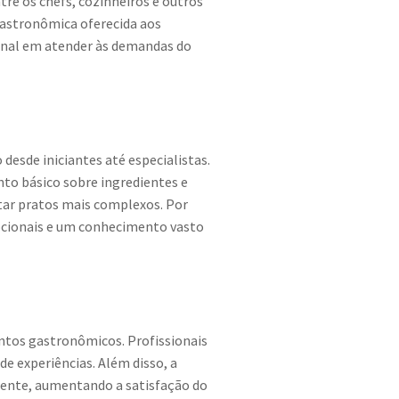
ntre os chefs, cozinheiros e outros
 gastronômica oferecida aos
ional em atender às demandas do
desde iniciantes até especialistas.
to básico sobre ingredientes e
tar pratos mais complexos. Por
epcionais e um conhecimento vasto
ntos gastronômicos. Profissionais
e experiências. Além disso, a
aente, aumentando a satisfação do