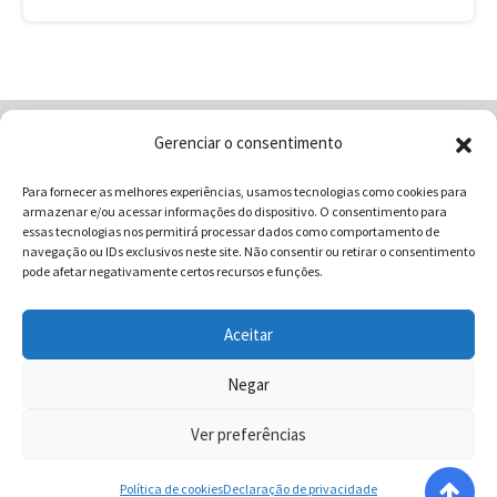
Gerenciar o consentimento
Home
Quem Somos
Loja
Para fornecer as melhores experiências, usamos tecnologias como cookies para
Contatos
Receitas
Blog
armazenar e/ou acessar informações do dispositivo. O consentimento para
Vocabulário da Gastronomia
essas tecnologias nos permitirá processar dados como comportamento de
navegação ou IDs exclusivos neste site. Não consentir ou retirar o consentimento
pode afetar negativamente certos recursos e funções.
Aceitar
COMUNICAR - Comunicação e Marketing | CNPJ:
03.013.350/0001-80 | Rua 82 Nº99 Qd. F13 Lt. 13 Sala 01 - Setor
Negar
Sul - Brasil - Goiânia - Goiás | Telefone / Whats App 62
Ver preferências
996358681 - CEP: 74.083-010 | © 2025 COMUNICAR.COM.BR
Todos direitos reservados.
Política de cookies
Declaração de privacidade