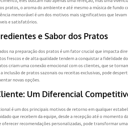
cimento, eles buscam não apenas uma refeição, mas uma vivência 
dos pratos, o aroma do ambiente e até mesmo a música de fundo 
ência memorável é um dos motivos mais significativos que levam os
is e satisfatórios.
redientes e Sabor dos Pratos
zados na preparação dos pratos é um fator crucial que impacta dir
os frescos e de alta qualidade tendem a conquistar a fidelidade d
atos criam uma conexão emocional com os clientes, que se torna
a inclusão de pratos sazonais ou receitas exclusivas, pode despert
imentar novas opções.
liente: Um Diferencial Competitiv
ional é um dos principais motivos de retorno em qualquer estab
cuidado que recebem da equipe, desde a recepção até o momento d
de oferecer recomendações personalizadas, pode transformar u