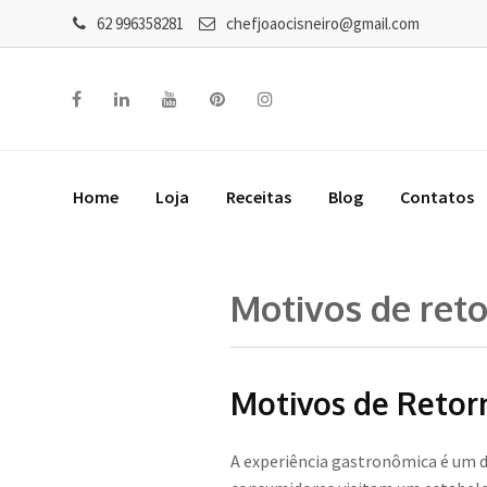
62 996358281
chefjoaocisneiro@gmail.com
Home
Loja
Receitas
Blog
Contatos
Motivos de ret
Motivos de Retor
A experiência gastronômica é um d