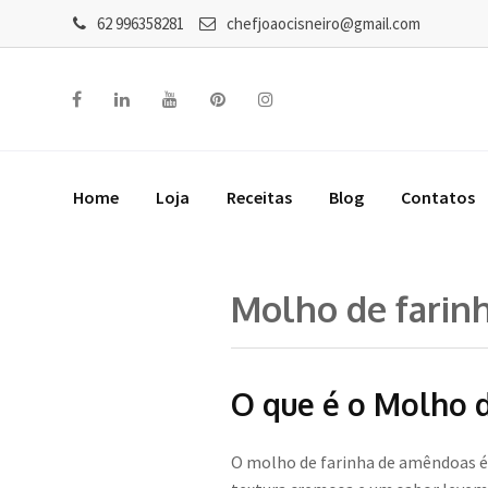
62 996358281
chefjoaocisneiro@gmail.com
Home
Loja
Receitas
Blog
Contatos
Molho de farin
O que é o Molho 
O molho de farinha de amêndoas é