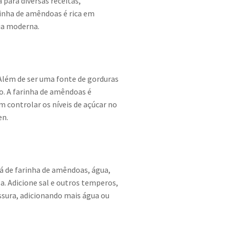
para diversas receitas,
inha de amêndoas é rica em
ria moderna.
 Além de ser uma fonte de gorduras
o. A farinha de amêndoas é
m controlar os níveis de açúcar no
en.
á de farinha de amêndoas, água,
. Adicione sal e outros temperos,
ssura, adicionando mais água ou