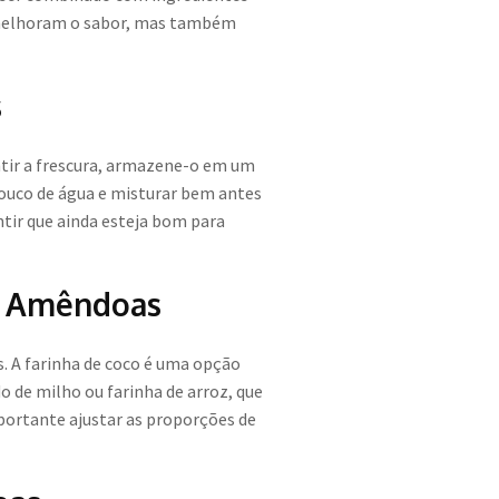
 melhoram o sabor, mas também
s
tir a frescura, armazene-o em um
ouco de água e misturar bem antes
ntir que ainda esteja bom para
de Amêndoas
. A farinha de coco é uma opção
o de milho ou farinha de arroz, que
portante ajustar as proporções de