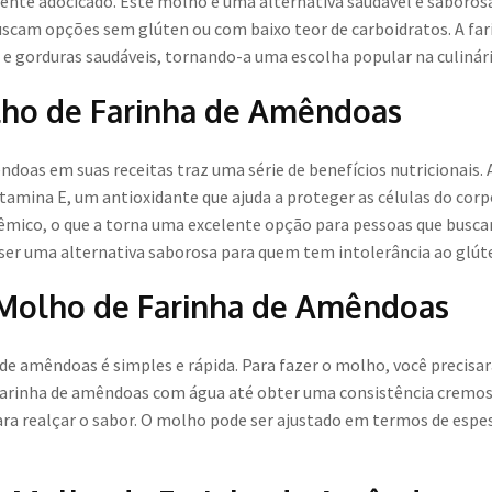
nte adocicado. Este molho é uma alternativa saudável e saborosa 
scam opções sem glúten ou com baixo teor de carboidratos. A far
s e gorduras saudáveis, tornando-a uma escolha popular na culiná
lho de Farinha de Amêndoas
ndoas em suas receitas traz uma série de benefícios nutricionais.
tamina E, um antioxidante que ajuda a proteger as células do corp
cêmico, o que a torna uma excelente opção para pessoas que busca
ser uma alternativa saborosa para quem tem intolerância ao glút
Molho de Farinha de Amêndoas
de amêndoas é simples e rápida. Para fazer o molho, você precisar
 farinha de amêndoas com água até obter uma consistência cremosa
ara realçar o sabor. O molho pode ser ajustado em termos de espe