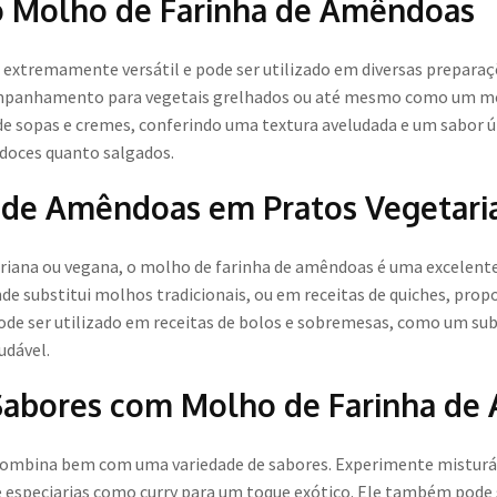
do Molho de Farinha de Amêndoas
extremamente versátil e pode ser utilizado em diversas preparaç
mpanhamento para vegetais grelhados ou até mesmo como um mol
de sopas e cremes, conferindo uma textura aveludada e um sabor ún
 doces quanto salgados.
 de Amêndoas em Pratos Vegetari
iana ou vegana, o molho de farinha de amêndoas é uma excelente 
de substitui molhos tradicionais, ou em receitas de quiches, pro
 pode ser utilizado em receitas de bolos e sobremesas, como um su
udável.
Sabores com Molho de Farinha de
ombina bem com uma variedade de sabores. Experimente misturá-l
e especiarias como curry para um toque exótico. Ele também pode