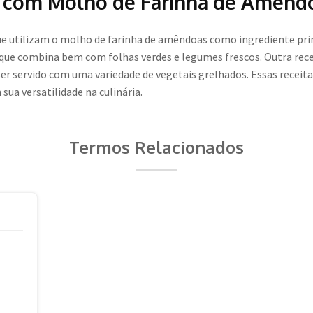
 com Molho de Farinha de Amênd
ue utilizam o molho de farinha de amêndoas como ingrediente pri
que combina bem com folhas verdes e legumes frescos. Outra rece
r servido com uma variedade de vegetais grelhados. Essas receit
 versatilidade na culinária.
Termos Relacionados