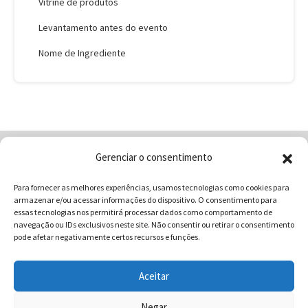
Vitrine de produtos
Levantamento antes do evento
Nome de Ingrediente
Gerenciar o consentimento
Home
Quem Somos
Loja
Para fornecer as melhores experiências, usamos tecnologias como cookies para
Contatos
Receitas
Blog
armazenar e/ou acessar informações do dispositivo. O consentimento para
Vocabulário da Gastronomia
essas tecnologias nos permitirá processar dados como comportamento de
navegação ou IDs exclusivos neste site. Não consentir ou retirar o consentimento
pode afetar negativamente certos recursos e funções.
Aceitar
COMUNICAR - Comunicação e Marketing | CNPJ:
03.013.350/0001-80 | Rua 82 Nº99 Qd. F13 Lt. 13 Sala 01 - Setor
Negar