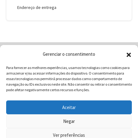
Endereço de entrega
Gerenciar o consentimento
Home
Quem Somos
Loja
Para fornecer as melhores experiências, usamos tecnologias como cookies para
Contatos
Receitas
Blog
armazenar e/ou acessar informações do dispositivo. O consentimento para
Vocabulário da Gastronomia
essas tecnologias nos permitirá processar dados como comportamento de
navegação ou IDs exclusivos neste site. Não consentir ou retirar o consentimento
pode afetar negativamente certos recursos e funções.
Aceitar
COMUNICAR - Comunicação e Marketing | CNPJ:
03.013.350/0001-80 | Rua 82 Nº99 Qd. F13 Lt. 13 Sala 01 - Setor
Negar
Sul - Brasil - Goiânia - Goiás | Telefone / Whats App 62
Ver preferências