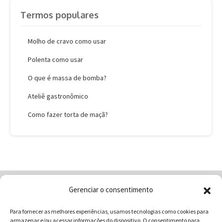
Termos populares
Molho de cravo como usar
Polenta como usar
O que é massa de bomba?
Ateliê gastronômico
Como fazer torta de maçã?
Gerenciar o consentimento
Home
Quem Somos
Loja
Para fornecer as melhores experiências, usamos tecnologias como cookies para
Contatos
Receitas
Blog
armazenar e/ou acessar informações do dispositivo. O consentimento para