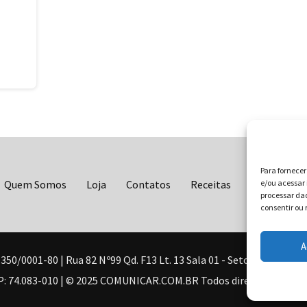
Para fornece
Quem Somos
Loja
Contatos
Receitas
Blog
e/ou acessar 
Vo
processar da
consentir ou 
A
0001-80 | Rua 82 Nº99 Qd. F13 Lt. 13 Sala 01 - Setor Sul - Brasil
: 74.083-010 | © 2025 COMUNICAR.COM.BR Todos direitos reserva