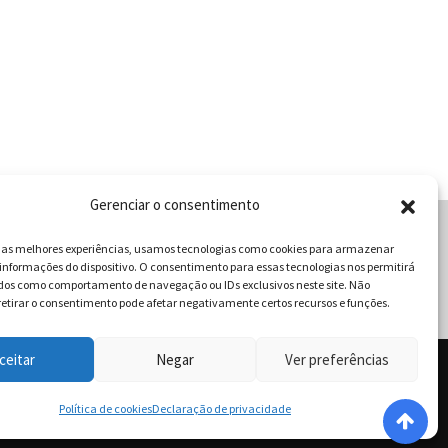
Gerenciar o consentimento
r as melhores experiências, usamos tecnologias como cookies para armazenar
informações do dispositivo. O consentimento para essas tecnologias nos permitirá
cabulário da Gastronomia
dos como comportamento de navegação ou IDs exclusivos neste site. Não
retirar o consentimento pode afetar negativamente certos recursos e funções.
ceitar
Negar
Ver preferências
 - Goiânia - Goiás | Telefone / Whats App 62 996358681 -
dos.
Política de cookies
Declaração de privacidade