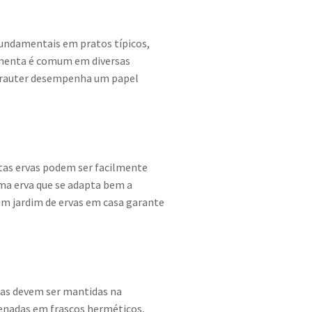
 fundamentais em pratos típicos,
imenta é comum em diversas
o krauter desempenha um papel
itas ervas podem ser facilmente
ma erva que se adapta bem a
um jardim de ervas em casa garante
cas devem ser mantidas na
zenadas em frascos herméticos,