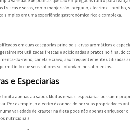
pla variedade de plantas que são empregadas tanto para realçar
vas frescas e secas, como manjericão, orégano, alecrim e tomilho, 
a simples em uma experiência gastronômica rica e complexa.
sificados em duas categorias principais: ervas aromáticas e especi
 geralmente utilizadas frescas e adicionadas a pratos no final do
pimenta-do-reino, canela e cravo, são frequentemente utilizadas 
permitindo que seus sabores se infundam nos alimentos.
as e Especiarias
se limita apenas ao sabor. Muitas ervas e especiarias possuem pro
star. Por exemplo, o alecrim é conhecido por suas propriedades an
ar uma variedade de krauter na dieta pode não apenas enriquecer 
os nutricionais.