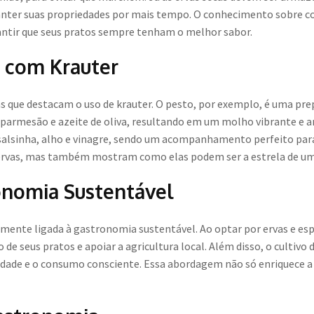
manter suas propriedades por mais tempo. O conhecimento sobre
rantir que seus pratos sempre tenham o melhor sabor.
s com Krauter
as que destacam o uso de krauter. O pesto, por exemplo, é uma pr
o parmesão e azeite de oliva, resultando em um molho vibrante e 
a salsinha, alho e vinagre, sendo um acompanhamento perfeito para
ervas, mas também mostram como elas podem ser a estrela de um
onomia Sustentável
amente ligada à gastronomia sustentável. Ao optar por ervas e espe
de seus pratos e apoiar a agricultura local. Além disso, o cultivo
idade e o consumo consciente. Essa abordagem não só enriquece a