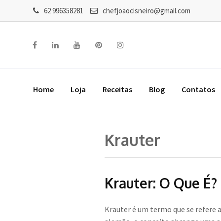
62 996358281
chefjoaocisneiro@gmail.com
Home
Loja
Receitas
Blog
Contatos
Krauter
Krauter: O Que É?
Krauter é um termo que se refere a