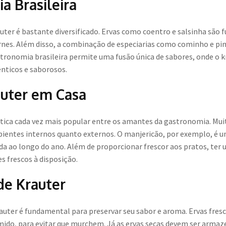
ia Brasileira
krauter é bastante diversificado. Ervas como coentro e salsinha são
arnes. Além disso, a combinação de especiarias como cominho e p
gastronomia brasileira permite uma fusão única de sabores, onde 
ênticos e saborosos.
auter em Casa
ática cada vez mais popular entre os amantes da gastronomia. Mu
ientes internos quanto externos. O manjericão, por exemplo, é u
da ao longo do ano. Além de proporcionar frescor aos pratos, ter 
s frescos à disposição.
e Krauter
ter é fundamental para preservar seu sabor e aroma. Ervas fres
ido, para evitar que murchem. Já as ervas secas devem ser arma