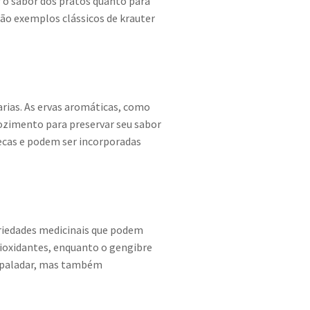
 o sabor dos pratos quanto para
são exemplos clássicos de krauter
arias. As ervas aromáticas, como
 cozimento para preservar seu sabor
secas e podem ser incorporadas
priedades medicinais que podem
tioxidantes, enquanto o gengibre
o paladar, mas também